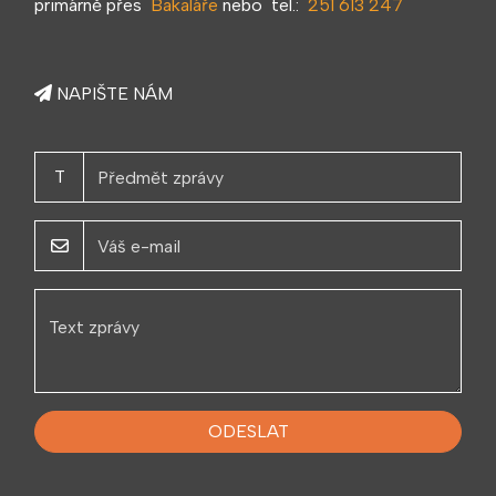
primárně přes
Bakaláře
nebo tel.:
251 613 247
NAPIŠTE NÁM
T
ODESLAT