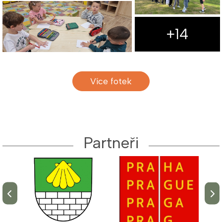
+14
Více fotek
Partneři