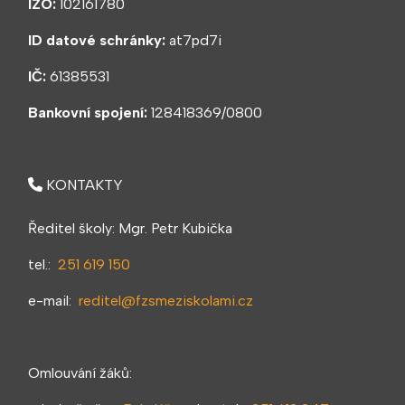
IZO:
102161780
ID datové schránky:
at7pd7i
IČ:
61385531
Bankovní spojení:
128418369/0800
KONTAKTY
Ředitel školy: Mgr. Petr Kubička
tel.:
251 619 150
e-mail:
reditel@fzsmeziskolami.cz
Omlouvání žáků: