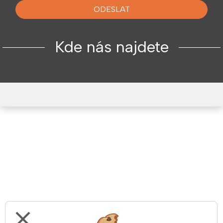
ODESLAT
Kde nás najdete
close