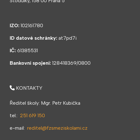
Stodůlky, 158 00 Praha 5
IZO:
102161780
ID datové schránky:
at7pd7i
IČ:
61385531
Bankovní spojení:
128418369/0800
KONTAKTY
Ředitel školy: Mgr. Petr Kubička
tel.:
251 619 150
e-mail:
reditel@fzsmeziskolami.cz