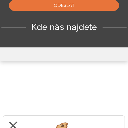
ODESLAT
Kde nás najdete
close