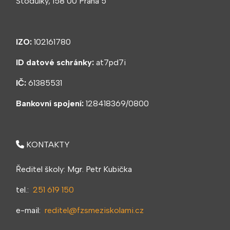
Stodůlky, 158 00 Praha 5
IZO:
102161780
ID datové schránky:
at7pd7i
IČ:
61385531
Bankovní spojení:
128418369/0800
KONTAKTY
Ředitel školy: Mgr. Petr Kubička
tel.:
251 619 150
e-mail:
reditel@fzsmeziskolami.cz