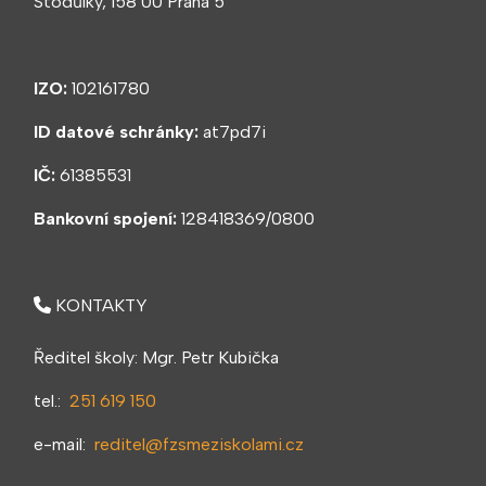
Stodůlky, 158 00 Praha 5
IZO:
102161780
ID datové schránky:
at7pd7i
IČ:
61385531
Bankovní spojení:
128418369/0800
KONTAKTY
Ředitel školy: Mgr. Petr Kubička
tel.:
251 619 150
e-mail:
reditel@fzsmeziskolami.cz