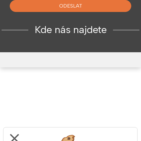
ODESLAT
Kde nás najdete
close